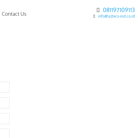
081197109113
Contact Us
info@aztecs-ind.co.id