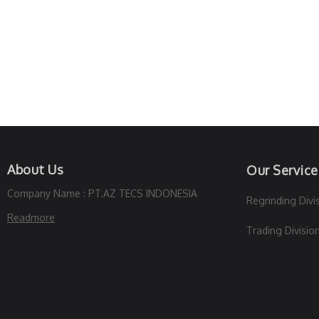
About Us
Our Service
Company Name : PT.AZ TECS INDONESIA
Regrinding Divi
Readmore
Trading Divisio