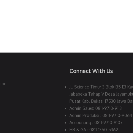
Connect With Us
sion
Jl. Science Timur 3 Blok B5 E3 Ka
Jababeka Tahap V Desa Jayamukt
n
Pusat Kab. Bekasi 17530 Jawa Bar
Admin Sales: 0811-9710-9113
Admin Produksi : 0811-9710-9064
Accounting : 0811-9710-9107
HR & GA : 0811-1350-5362