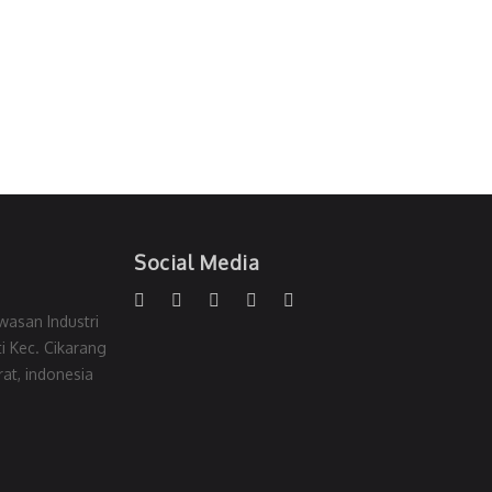
Social Media
wasan Industri
i Kec. Cikarang
at, indonesia